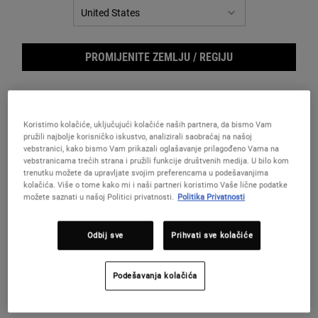
PROMIJENITE ZEMLJU / REGIJU
Koristimo kolačiće, uključujući kolačiće naših partnera, da bismo Vam
pružili najbolje korisničko iskustvo, analizirali saobraćaj na našoj
vebstranici, kako bismo Vam prikazali oglašavanje prilagođeno Vama na
vebstranicama trećih strana i pružili funkcije društvenih medija. U bilo kom
trenutku možete da upravljate svojim preferencama u podešavanjima
kolačića. Više o tome kako mi i naši partneri koristimo Vaše lične podatke
Body
možete saznati u našoj Politici privatnosti.
Politika Privatnosti
Muški antiperspirant i dezodorans sa 48-časovnom zaštitom od
Odbij sve
Prihvati sve kolačiće
mirisa i znojenja.
One veličina only
75 ml
Podešavanja kolačića
Odabrano
Varijanta proizvoda nije dostupna,
, 1 of 1
3 300,00 RSD
NEMA NA STANJU