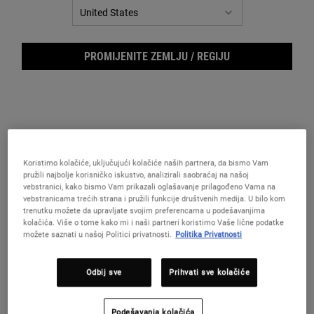
PROMIJENITE ZEMLJU / REGIJU
Koristimo kolačiće, uključujući kolačiće naših partnera, da bismo Vam
pružili najbolje korisničko iskustvo, analizirali saobraćaj na našoj
vebstranici, kako bismo Vam prikazali oglašavanje prilagođeno Vama na
Cent
vebstranicama trećih strana i pružili funkcije društvenih medija. U bilo kom
trenutku možete da upravljate svojim preferencama u podešavanjima
kolačića. Više o tome kako mi i naši partneri koristimo Vaše lične podatke
možete saznati u našoj Politici privatnosti.
Politika Privatnosti
Odbij sve
Prihvati sve kolačiće
Najnežniji čistač za lice za osetljivu kožu.
One veličina only
Podešavanja kolačića