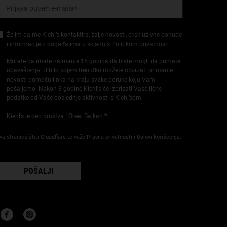
Prijava putem e-maila
*
Želim da me Kiehl’s kontaktira, šalje novosti, ekskluzivne ponude
i informacije o događajima u skladu s
Politikom privatnosti.
Morate da imate najmanje 15 godina da biste mogli da primate
obaveštenja. U bilo kojem trenutku možete otkazati primanje
novosti pomoću linka na kraju svake poruke koju Vam
pošaljemo. Nakon 3 godine Kiehl's će izbrisati Vaše lične
podatke od Vaše poslednje aktivnosti s Kiehl’som.
*
Kiehl’s je deo društva L’Oreal Balkan.
vu stranicu štiti Cloudflare te važe Pravila privatnosti i Uslovi korišćenja.
POŠALJI