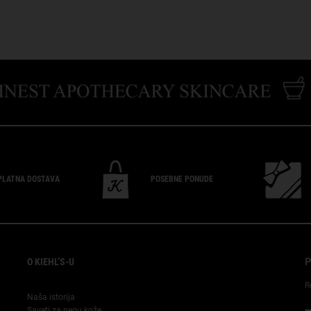
PLATNA
DOSTAVA
POSEBNE
PONUDE
O KIEHL’S-U
P
R
Naša istorija
Saveti za negu kože