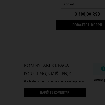
3 400,00 RSD
A
DODAJTE U KORPU
PDP Reviews
KOMENTARI KUPACA
PODELI MOJE MIŠLJENJE
Budite p
Podelite svoje mišljenje s ostalim kupcima
NAPIŠITE KOMENTAR