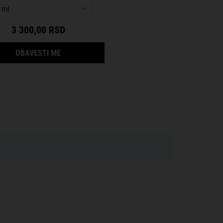
3 300,00 RSD
NER
KADA CREME WITH SILK GROOM™ BUDE DOSTU
OBAVESTI ME