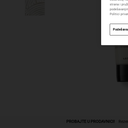
strana i pru
podešavanjim
Politici priva
Podešava
PDP Pronadji odeljak prodavnice
PROBAJTE U PRODAVNICI!
Rezer