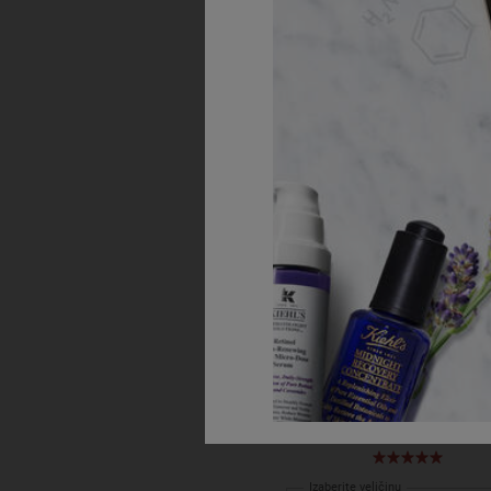
Amino Acid Shamp
Blagi šampon sa kokosovim uljem 
kiselinama koji čisti i omekšava
Izaberite veličinu