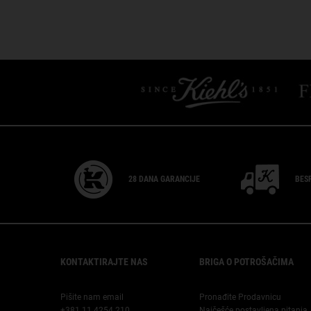
PDP Slot 1 Section
28 DANA
GARANCIJE
BES
Footer navigation
KONTAKTIRAJTE NAS
BRIGA O POTROŠAČIMA
Pišite nam email
Pronađite Prodavnicu
+381 11 4254 210
Najčešće postavljena pitanja