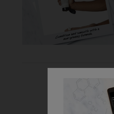
PDP Routine Section
Korak 1