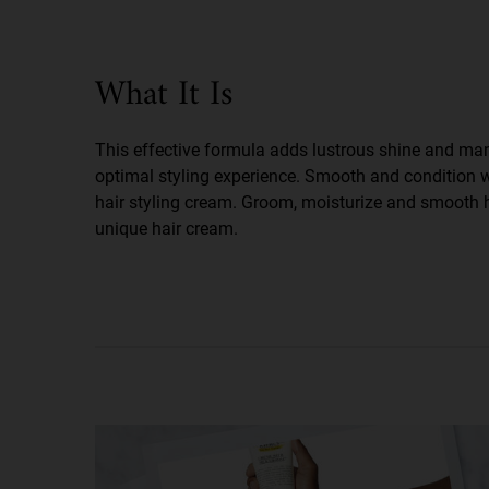
PDP Uputstvo Odeljak
What It Is
This effective formula adds lustrous shine and man
optimal styling experience. Smooth and condition w
hair styling cream. Groom, moisturize and smooth ha
unique hair cream.
How to Use Image