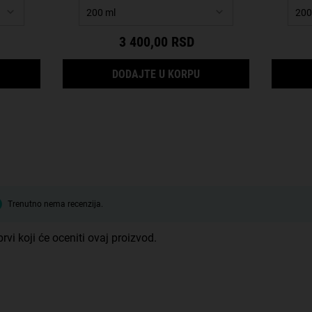
3 400,00 RSD
MINO ACID SHAMPOO
AMINO ACID CONDITIO
DODAJTE U KORPU
Trenutno nema recenzija.
rvi koji će oceniti ovaj proizvod.