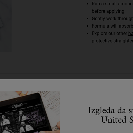
Rub a small amount
before applying
Gently work throug
Formula will absorb
Explore our other
ha
protective straight
Upotpunite svoju rutinu
Izgleda da 
Otkrijte efikasne formule koje će unaprediti Vašu rutinu.
United S
Korak 2