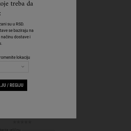
oje treba da
:
zani su u RSD.
ave se baziraju na
načinu dostave i
u.
romenite lokaciju
JU / REGIJU
me with Silk Groom™
-greasy hair styling cream to help
condition and smooth hair.
berite veličinu