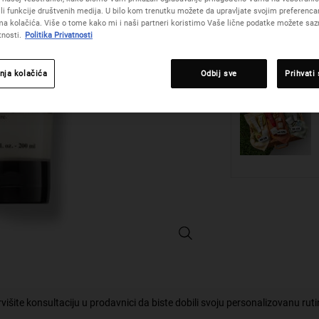
žili funkcije društvenih medija. U bilo kom trenutku možete da upravljate svojim preferenc
a kolačića. Više o tome kako mi i naši partneri koristimo Vaše lične podatke možete sazn
Količina
tnosti.
Politika Privatnosti
−
+
nja kolačića
Odbij sve
Prihvati
Creme with Silk Groom™ - Povećajt
višite konsultaciju u prodavnici da biste dobili svoju personalizovanu rut