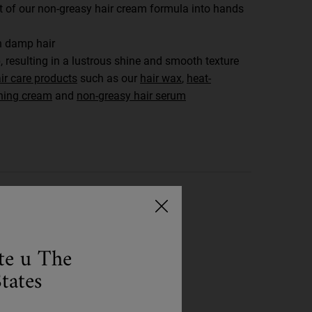
 of our non-greasy hair cream formula into hands
h damp hair
, resulting in a lustrous shine and smooth texture
ir care products
such as our
hair wax
,
heat-
ening cream
and
non-greasy hair serum
ste u The
tates
Korak 3