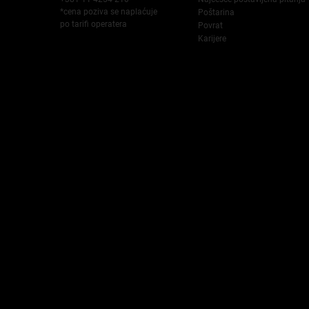
*cena poziva se naplaćuje
Poštarina
po tarifi operatera
Povrat
Karijere