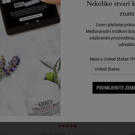
Nekoliko stvari k
znate
Cene i plaćanje prika
Međunarodni troškovi dost
odabranim proizvodima, 
odredišt
Niste u United States ?P
PROMIJENITE ZEML
oo
Amino Acid Conditioner
Cre
i amino
Nežan, dnevni regenerator za sve tipove kose.
A non
 kosu.
Izaberite veličinu
Iza