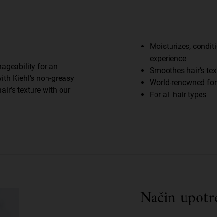
Moisturizes, conditi
experience
ageability for an
Smoothes hair’s tex
ith Kiehl’s non-greasy
World-renowned for 
ir’s texture with our
For all hair types
Način upotr