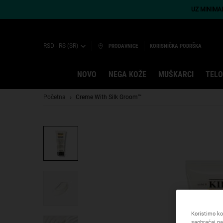
UZ MINIMA
RSD - RS (SR)
PRODAVNICE
KORISNIČKA PODRŠKA
NOVO
NEGA KOŽE
MUŠKARCI
TELO
Main content
Početna
Creme With Silk Groom™
Koristimo kol
saobraćaj na