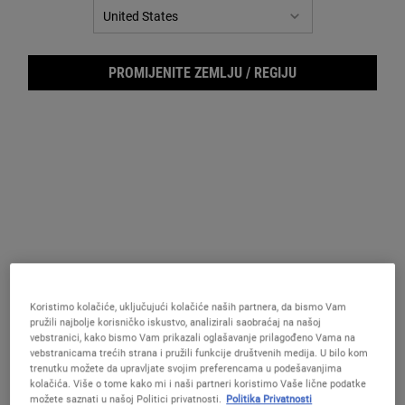
PROMIJENITE ZEMLJU / REGIJU
Dail
Koristimo kolačiće, uključujući kolačiće naših partnera, da bismo Vam
pružili najbolje korisničko iskustvo, analizirali saobraćaj na našoj
vebstranici, kako bismo Vam prikazali oglašavanje prilagođeno Vama na
vebstranicama trećih strana i pružili funkcije društvenih medija. U bilo kom
trenutku možete da upravljate svojim preferencama u podešavanjima
Nežan, dvofazni tonik za teksturu i obnovu kože.
kolačića. Više o tome kako mi i naši partneri koristimo Vaše lične podatke
možete saznati u našoj Politici privatnosti.
Politika Privatnosti
One veličina only