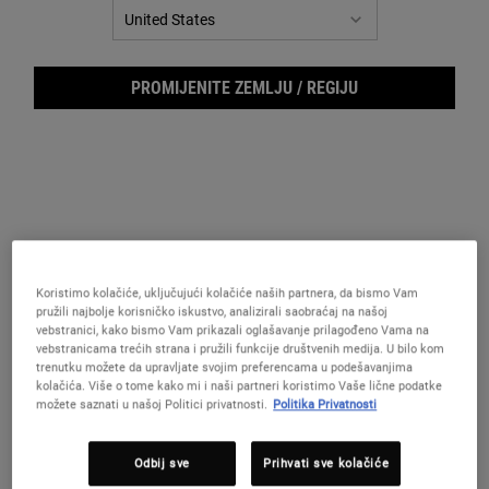
PROMIJENITE ZEMLJU / REGIJU
Koristimo kolačiće, uključujući kolačiće naših partnera, da bismo Vam
Faci
pružili najbolje korisničko iskustvo, analizirali saobraćaj na našoj
vebstranici, kako bismo Vam prikazali oglašavanje prilagođeno Vama na
vebstranicama trećih strana i pružili funkcije društvenih medija. U bilo kom
trenutku možete da upravljate svojim preferencama u podešavanjima
kolačića. Više o tome kako mi i naši partneri koristimo Vaše lične podatke
možete saznati u našoj Politici privatnosti.
Politika Privatnosti
Efikasan i okrepljujući gel za pranje lica za muškarce.
Odbij sve
Prihvati sve kolačiće
Odaberite veličina: