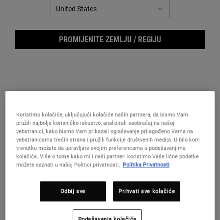
PROMIJENITE ZEMLJU / REGIJU
Koristimo kolačiće, uključujući kolačiće naših partnera, da bismo Vam
pružili najbolje korisničko iskustvo, analizirali saobraćaj na našoj
vebstranici, kako bismo Vam prikazali oglašavanje prilagođeno Vama na
vebstranicama trećih strana i pružili funkcije društvenih medija. U bilo kom
Holi
trenutku možete da upravljate svojim preferencama u podešavanjima
kolačića. Više o tome kako mi i naši partneri koristimo Vaše lične podatke
možete saznati u našoj Politici privatnosti.
Politika Privatnosti
Odbij sve
Prihvati sve kolačiće
Krema protiv starenja sa više benefita u limitiranom izdanju
Podešavanja kolačića