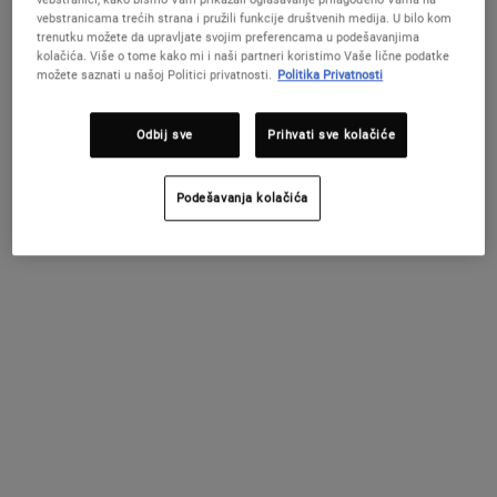
vebstranicama trećih strana i pružili funkcije društvenih medija. U bilo kom
trenutku možete da upravljate svojim preferencama u podešavanjima
kolačića. Više o tome kako mi i naši partneri koristimo Vaše lične podatke
možete saznati u našoj Politici privatnosti.
Politika Privatnosti
PROMIJENITE ZEMLJU / REGIJU
Odbij sve
Prihvati sve kolačiće
Podešavanja kolačića
Green Xmas Pouch
Blue Xmas pouch
Besplatno
Besplatno
NEMA NA STANJU
NEMA NA STANJU