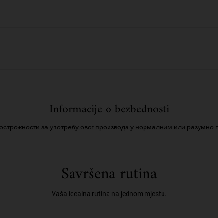
Informacije o bezbednosti
острожности за употребу овог производа у нормалним или разумно
Savršena rutina
Vaša idealna rutina na jednom mjestu.