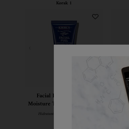
Korak 1
Facial Fuel Energizing
Cucumb
Moisture Treatment for Men
Hidratantna krema za muškarce.
Nežan t