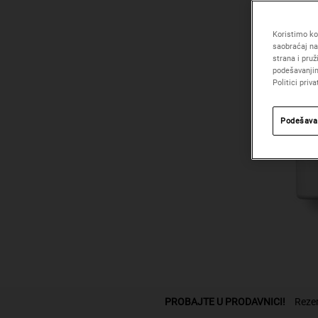
Koristimo kol
saobraćaj na
strana i pru
podešavanjim
Politici priva
Podešava
PDP Pronadji odeljak prodavnice
PROBAJTE U PRODAVNICI!
Rezer