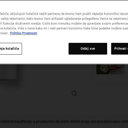
ačiće, uključujući kolačiće naših partnera, da bismo Vam pružili najbolje korisničko iskustv
 našoj vebstranici, kako bismo Vam prikazali oglašavanje prilagođeno Vama na vebstrani
žili funkcije društvenih medija. U bilo kom trenutku možete da upravljate svojim preferenc
Količina
a kolačića. Više o tome kako mi i naši partneri koristimo Vaše lične podatke možete sazn
−
+
tnosti.
Politika Privatnosti
nja kolačića
Odbij sve
Prihvati
Superbly Efficient Antiperspirant 
višite konsultaciju u prodavnici da biste dobili svoju personalizovanu rut