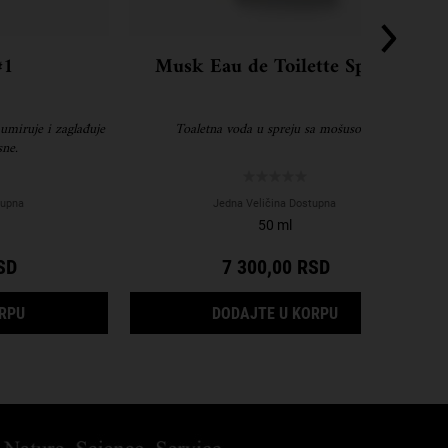
#1
Musk Eau de Toilette Spray
umiruje i zaglađuje
Toaletna voda u spreju sa mošusom.
sne.
tupna
Jedna Veličina Dostupna
50 ml
SD
7 300,00 RSD
ATMENT FOR MEN
LIP BALM #1
MUSK EAU DE T
ORPU
DODAJTE U KORPU