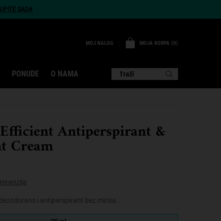
UPITE SADA
MOJA KORPA
0
MOJ NALOG
0 PROIZVOD
PONUDE
O NAMA
Traži
Efficient Antiperspirant &
t Cream
recenzija
 dezodorans i antiperspirant bez mirisa.