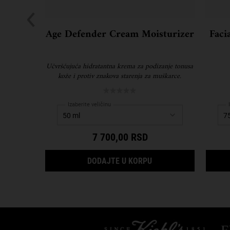
Age Defender Cream Moisturizer
Faci
Učvršćujuća hidratantna krema za podizanje tonusa
kože i protiv znakova starenja za muškarce.
Izaberite veličinu
7 700,00 RSD
AGE DEFENDER CREAM
DODAJTE U KORPU