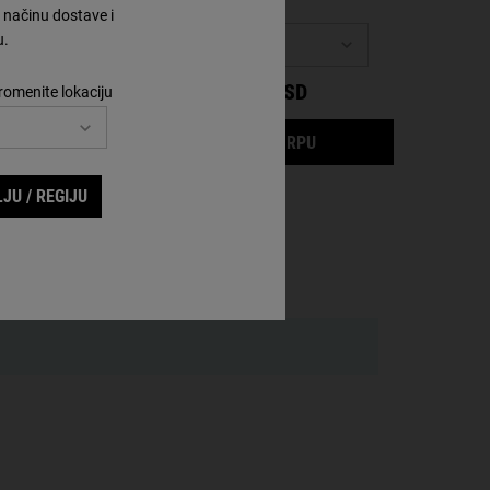
načinu dostave i
Izaberite veličinu
u.
3 200,00 RSD
romenite lokaciju
IDNIGHT RECOVERY CONCENTRATE
ULTRA FACIAL CLEANS
DODAJTE U KORPU
JU / REGIJU