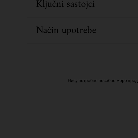
Ključni sastojci
Način upotrebe
Нису потребне посебне мере пред
PDP Routine Section