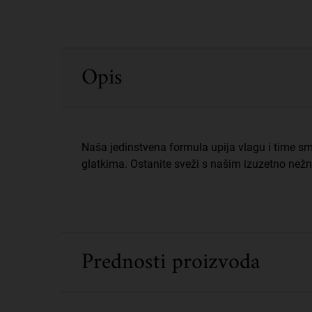
PDP Sections Accordion
Opis
Naša jedinstvena formula upija vlagu i time s
glatkima. Ostanite sveži s našim izuzetno nežn
Prednosti proizvoda