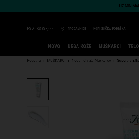
UZ MINIMA
RSD - RS (SR)
PRODAVNICE
KORISNIČKA PODRŠKA
NOVO
NEGA KOŽE
MUŠKARCI
TELO
Main content
Početna
MUŠKARCI
Nega Tela Za Muškarce
Superbly Eff