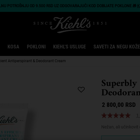
LNU POTROŠNJU OD 9.500 RSD UZ ODGOVARAJUĆI KOD DOBIJATE POKLONE 🎁
K
KOSA
POKLONI
KIEHL'S USLUGE
SAVETI ZA NEGU KOŽE
icient Antiperspirant & Deodorant Cream
Superbly 
Deodoran
2 800,00 RSD
1 
Nežan, ali učinkovit
One veličina only