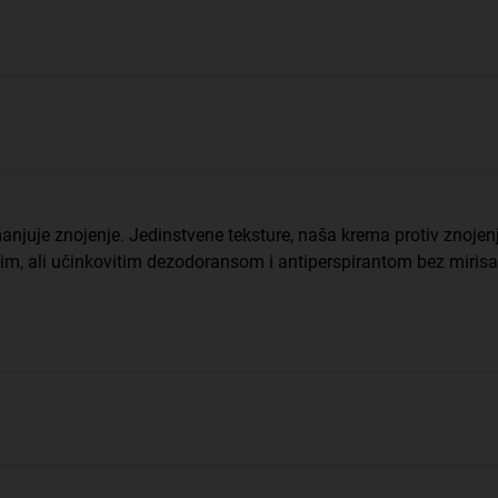
manjuje znojenje. Jedinstvene teksture, naša krema protiv znoje
im, ali učinkovitim dezodoransom i antiperspirantom bez mirisa