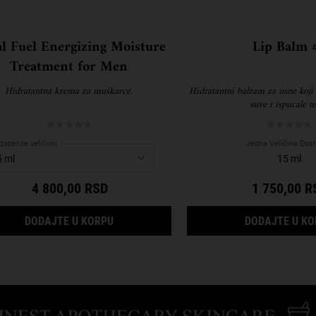
al Fuel Energizing Moisture
Lip Balm 
Treatment for Men
Hidratantna krema za muškarce.
Hidratantni balzam za usne koji 
suve i ispucale u
Izaberite veličinu
Jedna Veličina Dos
15 ml
4 800,00 RSD
1 750,00 R
 MOISTURIZER
FACIAL FUEL ENERGIZING MOISTURE TRE
DODAJTE U KORPU
DODAJTE U K