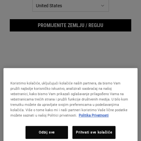
PROMIJENITE ZEMLJU / REGIJU
Koristimo kolačiće, uključujući kolačiće naših partnera, da bismo Vam
Butt
pružili najbolje korisničko iskustvo, analizirali saobraćaj na našoj
vebstranici, kako bismo Vam prikazali oglašavanje prilagođeno Vama na
vebstranicama trećih strana i pružili funkcije društvenih medija. U bilo kom
trenutku možete da upravljate svojim preferencama u podešavanjima
kolačića. Više o tome kako mi i naši partneri koristimo Vaše lične podatke
možete saznati u našoj Politici privatnosti.
Politika Privatnosti
Intenzivna, hidratantna, noćna maska za usne.
Odbij sve
Prihvati sve kolačiće
One veličina only