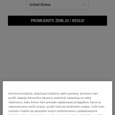
MENI FILTERA
PROMIJENITE ZEMLJU / REGIJU
Retinol Fast Release Wrinkle-
Powerful Wrinkle Reducing Eye
Reducing Night Serum
Cream
Snažan noćni serum obogaćen retinolom
An anti-aging eye cream for wrinkles,
pomaže ubrzanoj obnovi površinskih
crow’s feet and eye puffiness.
ćelija kože za vidljivo umanjene fine linije,
bore i duboke bore.
Koristimo kolačiće, uključujući kolačiće naših partnera, da bismo Vam
Jedna Veličina Dostupna
Izaberite veličinu
pružili najbolje korisničko iskustvo, analizirali saobraćaj na našoj
28 ml
vebstranici, kako bismo Vam prikazali oglašavanje prilagođeno Vama na
vebstranicama trećih strana i pružili funkcije društvenih medija. U bilo kom
trenutku možete da upravljate svojim preferencama u podešavanjima