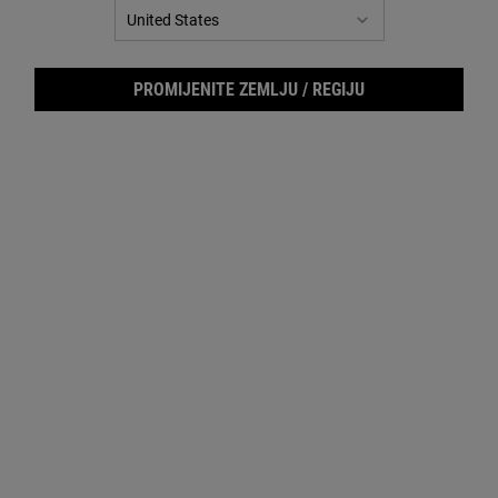
MENI FILTERA
PROMIJENITE ZEMLJU / REGIJU
Retinol Fast Release Wrinkle-
Vital Skin-Strengthening Super
Reducing Night Serum
Serum
Snažan noćni serum obogaćen retinolom
Serum za jačanje kože koji pomaže u
pomaže ubrzanoj obnovi površinskih
zaštiti od stresa i koji vidljivo koriguje
ćelija kože za vidljivo umanjene fine linije,
znake starenja kože
bore i duboke bore.
Jedna Veličina Dostupna
Izaberite veličinu
28 ml