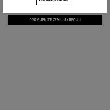
Footer navigation
BRIGA O POTROŠAČIMA
O KIEHL’S-U
PROMIJENITE ZEMLJU / REGIJU
Pošaljite nam email
Saveti za negu kože
Pronađite Prodavnicu
Filantropija
Najčešće postavljena pitanja
PRIJAVITE SE PUTEM E-MAILA
(*)
Required
Prijava putem e-maila
*
Želim da me Kiehl’s kontaktira, šalje novosti, ekskluzivne ponude i
informacije o događajima u skladu s
Politikom privatnosti.