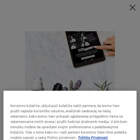
UZ MINIMALNU POTROŠNJU OD 9.500 RSD UZ ODGOVARAJUĆI KOD
DOBIJATE POKLONE 🎁
KUPITE SADA
0
MOJA
0 PROIZVOD
PRODAVNICE
KORPA
Traži
Main content
Nažalost nema rezultata
pretraživanja. Pokušajte sa drugim
terminom.
Koristimo kolačiće, uključujući kolačiće naših partnera, da bismo Vam
pružili najbolje korisničko iskustvo, analizirali saobraćaj na našoj
Izgleda da ste u The United States
Preporučene formule
vebstranici, kako bismo Vam prikazali oglašavanje prilagođeno Vama na
vebstranicama trećih strana i pružili funkcije društvenih medija. U bilo kom
trenutku možete da upravljate svojim preferencama u podešavanjima
kolačića. Više o tome kako mi i naši partneri koristimo Vaše lične podatke
Niste u United States ?Promenite lokaciju
možete saznati u našoj Politici privatnosti.
Politika Privatnosti