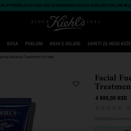
LNU POTROŠNJU OD 9.500 RSD UZ ODGOVARAJUĆI KOD DOBIJATE POKLONE 🎁
K
KOSA
POKLONI
KIEHL'S USLUGE
SAVETI ZA NEGU KOŽE
gizing Moisture Treatment For Men
Facial Fu
Treatmen
4 800,00 RSD
0 
Hidratantna krema 
Odaberite veličina: