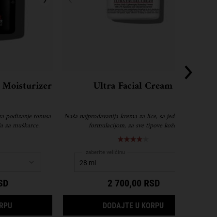
 Moisturizer
Ultra Facial Cream
za podizanje tonusa
Naša najprodavanija krema za lice, sa jedinstvenom
ja za muškarce.
formulacijom, za sve tipove kože.
Izaberite veličinu
SD
2 700,00 RSD
AGE DEFENDER CREAM MOISTURIZER
ULTRA FACIAL 
ORPU
DODAJTE U KORPU