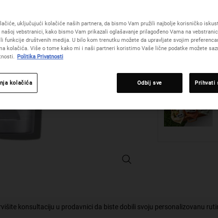
75 
4 800,0
O
,
(6 400,00 RS
ačiće, uključujući kolačiće naših partnera, da bismo Vam pružili najbolje korisničko iskustv
 našoj vebstranici, kako bismo Vam prikazali oglašavanje prilagođeno Vama na vebstrani
žili funkcije društvenih medija. U bilo kom trenutku možete da upravljate svojim preferenc
Količina
a kolačića. Više o tome kako mi i naši partneri koristimo Vaše lične podatke možete sazn
−
+
tnosti.
Politika Privatnosti
nja kolačića
Odbij sve
Prihvati
Facial Fuel Energizing Moisture Tr
višite konsultaciju u prodavnici da biste dobili svoju personalizovanu rut