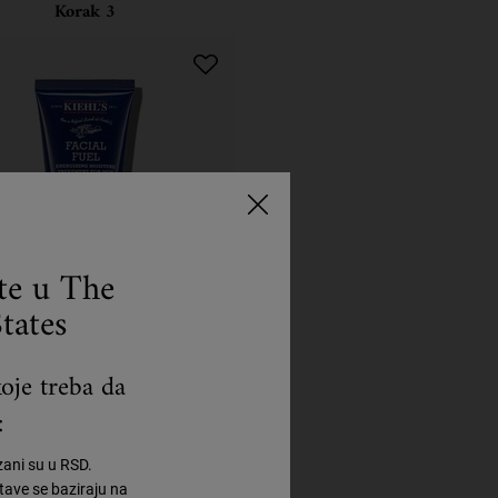
Korak 3
ste u The
tates
cial Fuel Energizing
oje treba da
ure Treatment for Men
:
dratantna krema za muškarce.
zani su u RSD.
ave se baziraju na