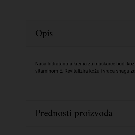
PDP Sections Accordion
Opis
Naša hidratantna krema za muškarce budi kožu
vitaminom E. Revitalizira kožu i vraća snagu za
Prednosti proizvoda