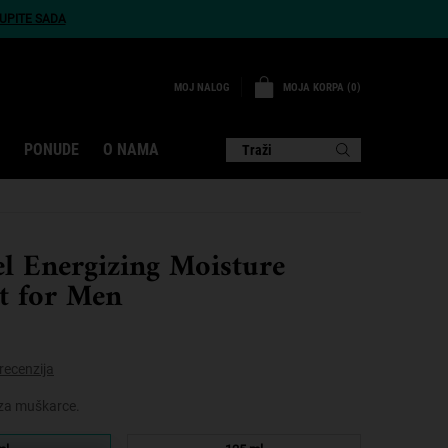
UPITE SADA
MOJA KORPA
0
MOJ NALOG
0 PROIZVOD
PONUDE
O NAMA
Traži
el Energizing Moisture
t for Men
recenzija
za muškarce.