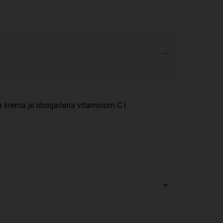
va krema je obogaćena vitaminom C i