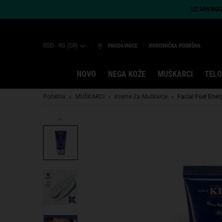
UZ MINIMA
RSD - RS (SR)
PRODAVNICE
KORISNIČKA PODRŠKA
NOVO
NEGA KOŽE
MUŠKARCI
TELO
Main content
Početna
MUŠKARCI
Kreme Za Muškarce
Facial Fuel Ener