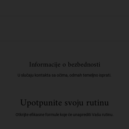
Informacije o bezbednosti
U slučaju kontakta sa očima, odmah temeljno isprati.
Upotpunite svoju rutinu
Otkrijte efikasne formule koje će unaprediti Vašu rutinu.