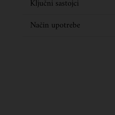
Ključni sastojci
Način upotrebe
PDP Routine Section