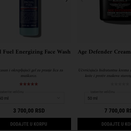
l Fuel Energizing Face Wash
Age Defender Cream
kasan i okrepljujući gel za pranje lica za
Učvršćujuća hidratantna krema 
muškarce.
kože i protiv znakova staren
Izaberite veličinu
Izaberite veličinu
3 700,00 RSD
7 700,00 R
 SHAVE CREAM WHITE EAGLE
FACIAL FUEL ENERGIZING FACE WASH
DODAJTE U KORPU
DODAJTE U K