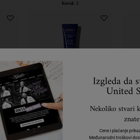
Korak 2
Izgleda da 
United S
 Face
Eye Fuel
Fa
Nekoliko stvari k
Moist
znate
 lica za
Krema za područje oko očiju za muškarce sa
Hi
kofeinom i B3 vitaminom koja pomaže u
Cene i plaćanje prika
smanjivanju podočnjaka i natečenost oka.
Međunarodni troškovi dost