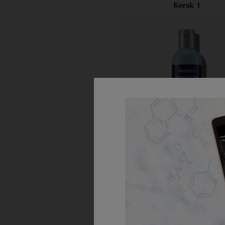
Korak 1
Facial Fuel Energizing
Wash
Efikasan i okrepljujući gel za pranje
muškarce.