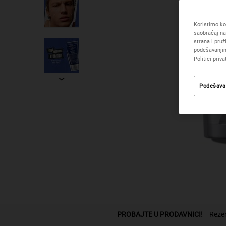
Koristimo kol
saobraćaj na
strana i pru
podešavanjim
Politici priva
Podešava
PDP Pronadji odeljak prodavnice
PROBAJTE U PRODAVNICI!
Rezer