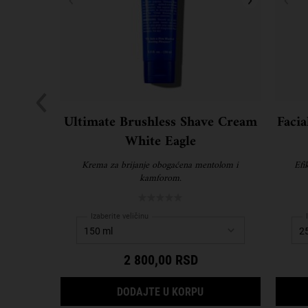
Ultimate Brushless Shave Cream
Facia
White Eagle
Krema za brijanje obogaćena mentolom i
Efi
kamforom.
Izaberite veličinu
2 800,00 RSD
ULTIMATE BRUSHLESS
DODAJTE U KORPU