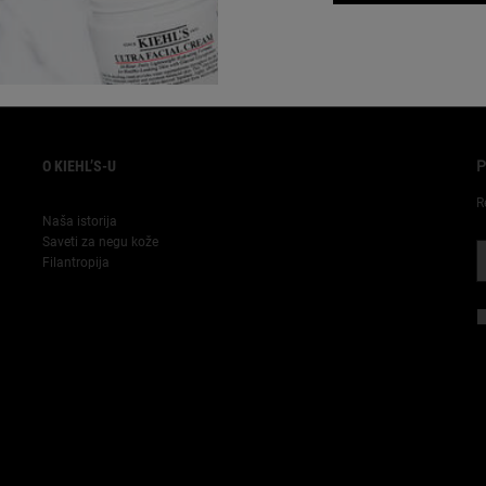
PLATNA
DOSTAVA
POSEBNE
PONUDE
O KIEHL’S-U
P
R
Naša istorija
Saveti za negu kože
Filantropija