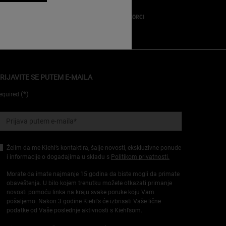
POKLONI
UZORCI
RIJAVITE SE PUTEM E-MAILA
(*)
equired
Prijava putem e-maila
*
Želim da me Kiehl’s kontaktira, šalje novosti, ekskluzivne ponude
i informacije o događajima u skladu s
Politikom privatnosti.
Morate da imate najmanje 15 godina da biste mogli da primate
obaveštenja. U bilo kojem trenutku možete otkazati primanje
novosti pomoću linka na kraju svake poruke koju Vam
pošaljemo. Nakon 3 godine Kiehl's će izbrisati Vaše lične
podatke od Vaše poslednje aktivnosti s Kiehl’som.