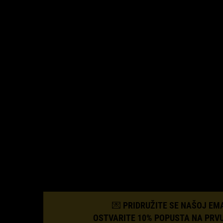
© 2026 KIEHL’S SINCE 1851
💌 PRIDRUŽITE SE NAŠOJ EMAI
OSTVARITE 10% POPUSTA NA PRV