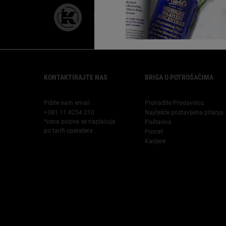
28 DANA
GARANCIJE
BES
Footer navigation
KONTAKTIRAJTE NAS
BRIGA O POTROŠAČIMA
Pišite nam email
Pronađite Prodavnicu
+381 11 4254 210
Najčešće postavljena pitanja
*cena poziva se naplaćuje
Poštarina
po tarifi operatera
Povrat
Karijere