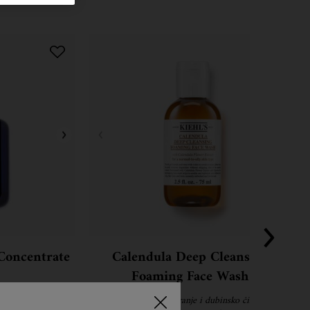
Concentrate
Calendula Deep Cleansing
Foaming Face Wash
o obnavlja kožu dok
Vrlo učinkovit gel za pranje i dubinsko čišćenje lica