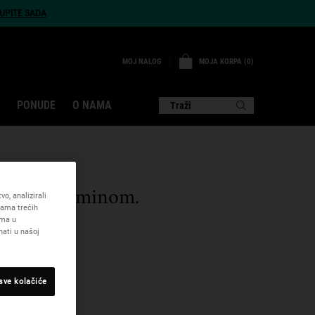
UPITE SADA
MOJA KORPA
0
MOJ NALOG
0 PROIZVOD
PONUDE
O NAMA
Traži
drugim terminom.
o, analizirali
cama trećih
ama u
ati u našoj
 sve kolačiće