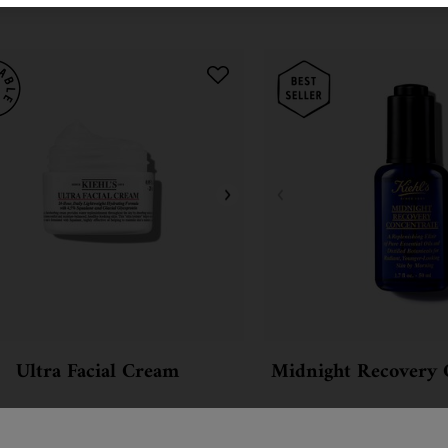
Ultra Facial Cream
Midnight Recovery 
jprodavanija krema za lice, sa jedinstvenom
Noćno ulje za lice koje vidljiv