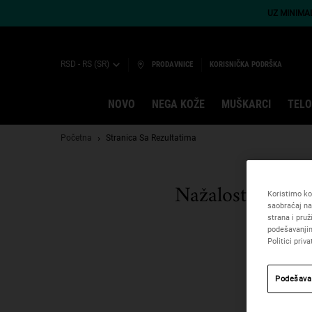
UZ MINIMA
RSD - RS (SR)
PRODAVNICE
KORISNIČKA PODRŠKA
NOVO
NEGA KOŽE
MUŠKARCI
TELO
Main content
Početna
Stranica Sa Rezultatima
Nažalost nema r
Koristimo kol
saobraćaj na
strana i pru
podešavanjim
Politici priva
Podešava