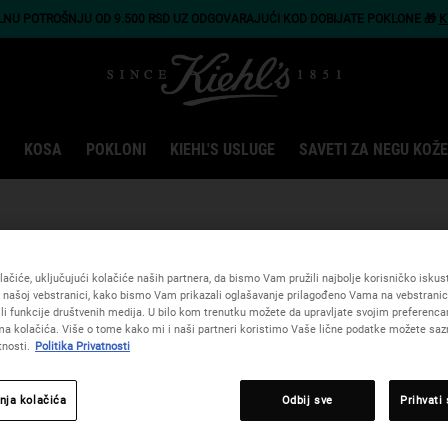
LNU POTROŠNJU OD 9.500 RSD UZ ODGOVARAJUĆI KOD DOBIJATE POKLONE 🎁
K
KOSA
POKLONI
KIEHL'S USLUGE
SAVETI ZA NEGU KOŽE
ezultata pretraživanja. Pokušajte sa 
ačiće, uključujući kolačiće naših partnera, da bismo Vam pružili najbolje korisničko iskustv
 našoj vebstranici, kako bismo Vam prikazali oglašavanje prilagođeno Vama na vebstrani
žili funkcije društvenih medija. U bilo kom trenutku možete da upravljate svojim preferenc
a kolačića. Više o tome kako mi i naši partneri koristimo Vaše lične podatke možete sazn
tnosti.
Politika Privatnosti
nja kolačića
Odbij sve
Prihvati
Preporučene formule