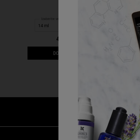
sa avokadom.
Izaberite veličinu
4 800,00 RSD
CREAMY EYE TREATM
DODAJTE U KORPU