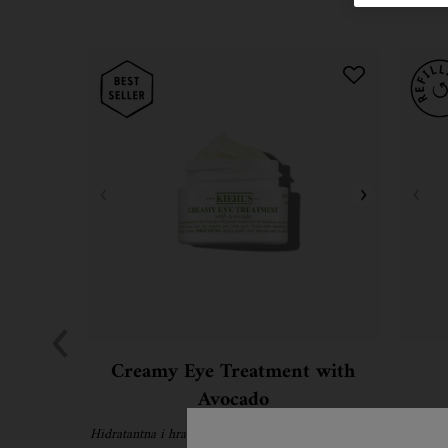
Creamy Eye Treatment with
Avocado
Hidratantna i hranljiva krema za područje oko očiju
Naša na