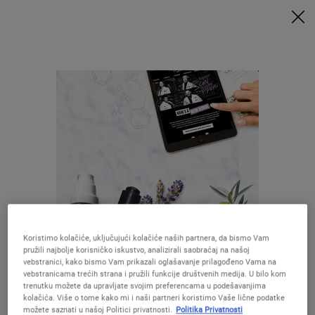
UZ MINIMALNU POTROŠNJU OD 9.500 RSD UZ ODGOVARAJUĆI KOD
DOBIJATE POKLONE 🎁
KUPITE SADA
0
MOJA
0 PROIZVOD
PRODAVNICE
KORPA
Traži
Main content
Nažalost nema rezultata
pretraživanja. Pokušajte sa drugim
terminom.
Koristimo kolačiće, uključujući kolačiće naših partnera, da bismo Vam
pružili najbolje korisničko iskustvo, analizirali saobraćaj na našoj
Izgleda da ste u The United States
Preporučene formule
vebstranici, kako bismo Vam prikazali oglašavanje prilagođeno Vama na
vebstranicama trećih strana i pružili funkcije društvenih medija. U bilo kom
trenutku možete da upravljate svojim preferencama u podešavanjima
kolačića. Više o tome kako mi i naši partneri koristimo Vaše lične podatke
Niste u United States ?Promenite lokaciju
možete saznati u našoj Politici privatnosti.
Politika Privatnosti