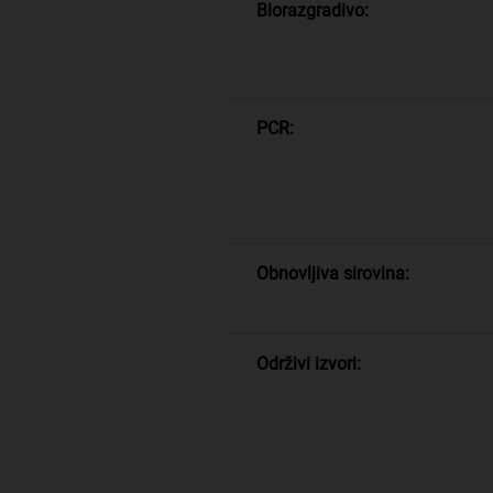
Biorazgradivo:
PCR:
Obnovljiva sirovina:
Održivi izvori: