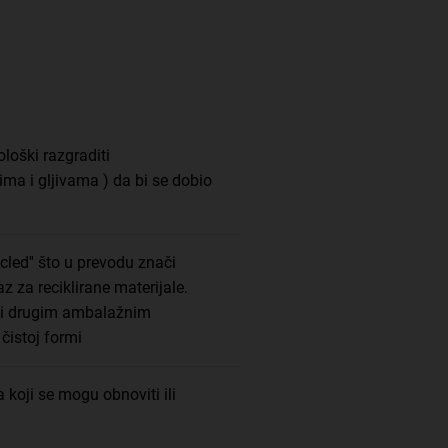
loški razgraditi
ma i gljivama ) da bi se dobio
led'' što u prevodu znači
az za reciklirane materijale.
 i drugim ambalažnim
čistoj formi
 koji se mogu obnoviti ili