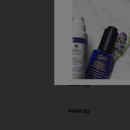
Održivi izvori:
Vodeni žig:
Vodeni žig:
Vodeni žig: