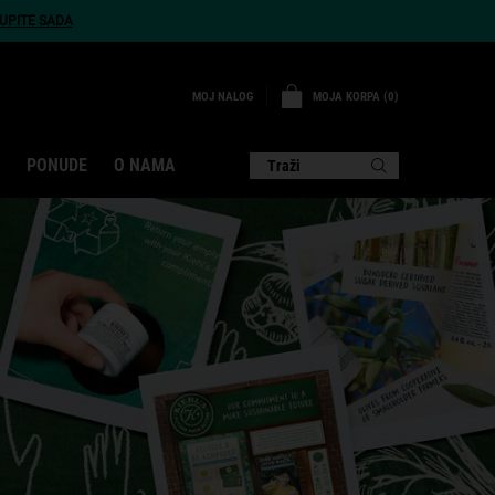
UPITE SADA
MOJA KORPA
0
MOJ NALOG
0 PROIZVOD
PONUDE
O NAMA
Traži