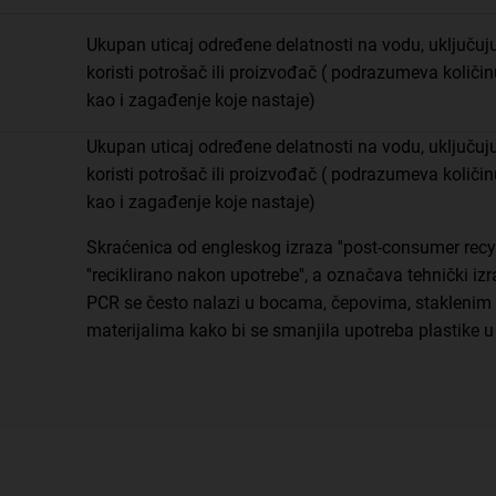
Ukupan uticaj određene delatnosti na vodu, uključuj
koristi potrošač ili proizvođač ( podrazumeva količinu
kao i zagađenje koje nastaje)
Ukupan uticaj određene delatnosti na vodu, uključuj
koristi potrošač ili proizvođač ( podrazumeva količinu
kao i zagađenje koje nastaje)
Skraćenica od engleskog izraza ''post-consumer recyc
''reciklirano nakon upotrebe'', a označava tehnički izr
PCR se često nalazi u bocama, čepovima, staklenim
materijalima kako bi se smanjila upotreba plastike u 