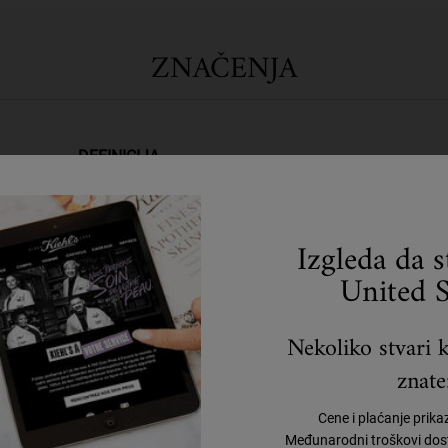
ZNAČENJA
DEFINICIJA
Organski proizvodi koji se u vodenoj sredini mogu bio
mikroorganizmima ( prvenstveno bakterijama, kvasci
Izgleda da 
CO2 i voda )
United S
Ukupan uticaj određene delatnosti na vodu, uključuj
Nekoliko stvari k
koristi potrošač ili proizvođač ( podrazumeva količinu
kao i zagađenje koje nastaje)
znate
Materijal sastavljen od preko 50% materijala iz izvora
Cene i plaćanje prika
ponovo uzgajati, poput biljaka
Međunarodni troškovi dost