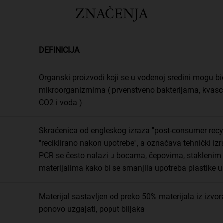
ZNAČENJA
DEFINICIJA
Organski proizvodi koji se u vodenoj sredini mogu bio
mikroorganizmima ( prvenstveno bakterijama, kvasci
CO2 i voda )
Skraćenica od engleskog izraza ''post-consumer recyc
''reciklirano nakon upotrebe'', a označava tehnički izr
PCR se često nalazi u bocama, čepovima, staklenim
materijalima kako bi se smanjila upotreba plastike u 
Materijal sastavljen od preko 50% materijala iz izvora
ponovo uzgajati, poput biljaka