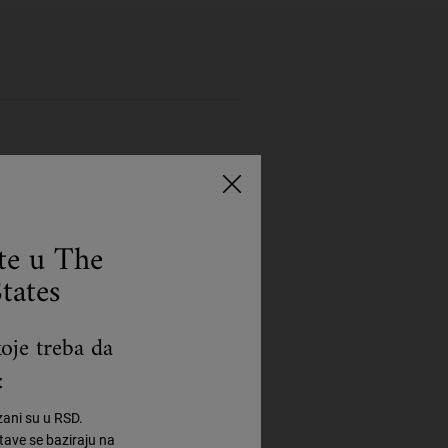
loški razgraditi
ma i gljivama ) da bi se dobio
ste u The
tates
ući ukupnu količinu vode koju
oje treba da
 vode koja se sakuplja i troši,
:
 koji se mogu obnoviti ili
zani su u RSD.
ave se baziraju na