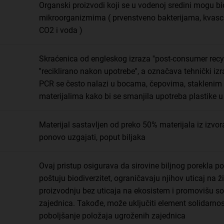
Organski proizvodi koji se u vodenoj sredini mogu bio
mikroorganizmima ( prvenstveno bakterijama, kvasci
CO2 i voda )
Skraćenica od engleskog izraza ''post-consumer recyc
''reciklirano nakon upotrebe'', a označava tehnički izr
PCR se često nalazi u bocama, čepovima, staklenim
materijalima kako bi se smanjila upotreba plastike u 
Materijal sastavljen od preko 50% materijala iz izvora
ponovo uzgajati, poput biljaka
Ovaj pristup osigurava da sirovine biljnog porekla pot
poštuju biodiverzitet, ograničavaju njihov uticaj na ž
proizvodnju bez uticaja na ekosistem i promovišu s
zajednica. Takođe, može uključiti element solidarnos
poboljšanje položaja ugroženih zajednica