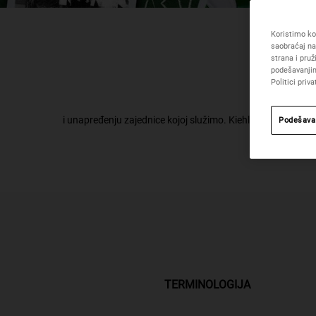
Koristimo kol
saobraćaj na
strana i pru
podešavanjim
Politici priva
Fu
i unapređenju zajednice kojoj služimo. Kiehl's odgovorno k
Podešava
TERMINOLOGIJA