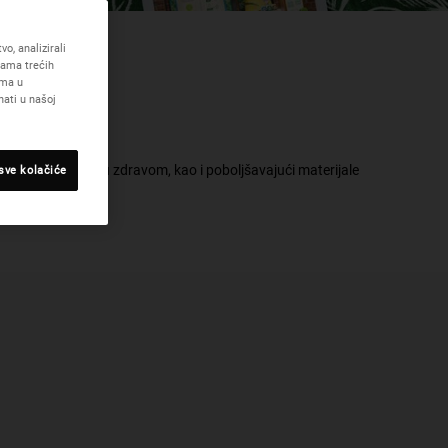
o, analizirali
cama trećih
ama u
I
ati u našoj
inu
bi održali planetu zdravom, kao i poboljšavajući materijale
 sve kolačiće