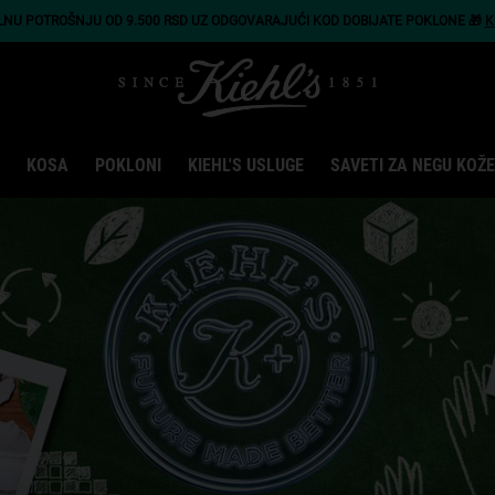
LNU POTROŠNJU OD 9.500 RSD UZ ODGOVARAJUĆI KOD DOBIJATE POKLONE 🎁
K
KOSA
POKLONI
KIEHL'S USLUGE
SAVETI ZA NEGU KOŽE