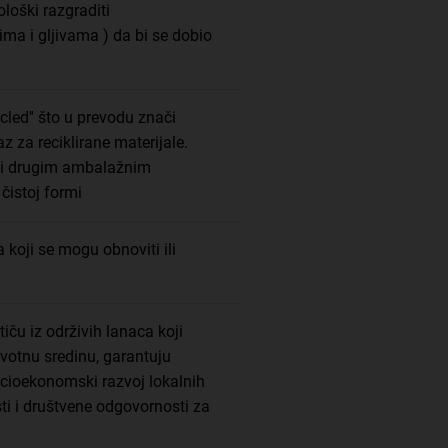
loški razgraditi
ma i gljivama ) da bi se dobio
led'' što u prevodu znači
az za reciklirane materijale.
 i drugim ambalažnim
čistoj formi
 koji se mogu obnoviti ili
iču iz održivih lanaca koji
ivotnu sredinu, garantuju
ocioekonomski razvoj lokalnih
ti i društvene odgovornosti za