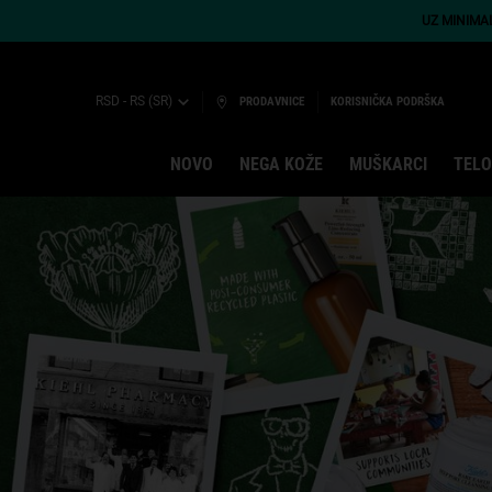
UZ MINIMA
RSD - RS (SR)
PRODAVNICE
KORISNIČKA PODRŠKA
NOVO
NEGA KOŽE
MUŠKARCI
TELO
Main content