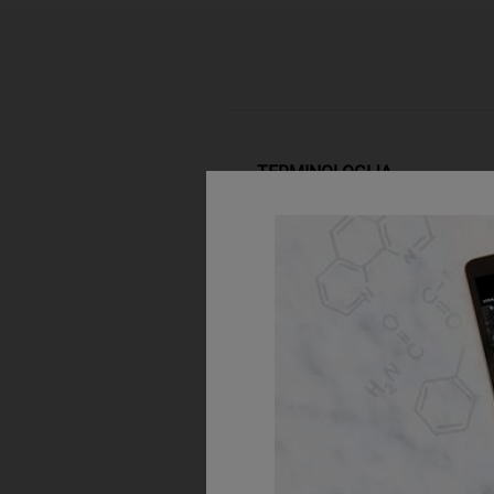
TERMINOLOGIJA
Biorazgradivo:
Vodeni žig:
Obnovljiva sirovina: