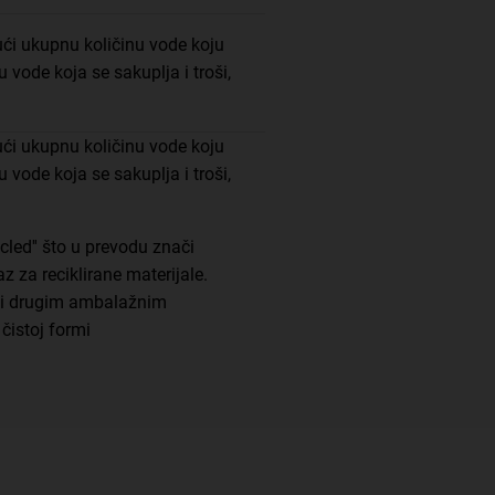
ući ukupnu količinu vode koju
 vode koja se sakuplja i troši,
ući ukupnu količinu vode koju
 vode koja se sakuplja i troši,
led'' što u prevodu znači
az za reciklirane materijale.
 i drugim ambalažnim
čistoj formi