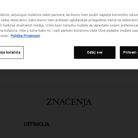
ačiće, uključujući kolačiće naših partnera, da bismo Vam pružili najbolje korisničko iskustv
 našoj vebstranici, kako bismo Vam prikazali oglašavanje prilagođeno Vama na vebstrani
žili funkcije društvenih medija. U bilo kom trenutku možete da upravljate svojim preferenc
STVARANJE BOLJE BUDUĆNOST
a kolačića. Više o tome kako mi i naši partneri koristimo Vaše lične podatke možete sazn
tnosti.
Politika Privatnosti
ture Made Better
je naše putovanje ka smanjenju uticaja na životnu sred
reira svoje formule sa obnovljivim sastojcima i održivim pakovanjima kako 
nja kolačića
Odbij sve
Prihvati
koje koristimo u našim prodavnicama.
ZNAČENJA
DEFINICIJA