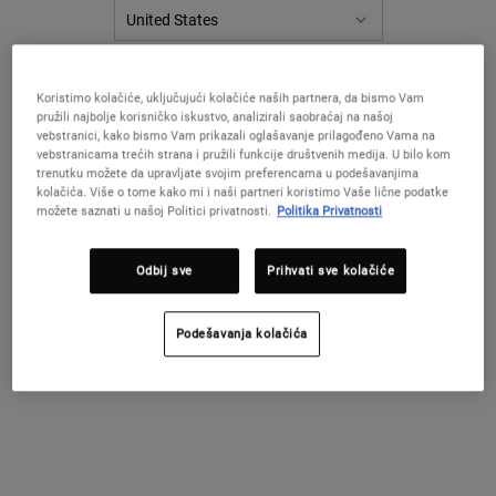
PROMIJENITE ZEMLJU / REGIJU
Koristimo kolačiće, uključujući kolačiće naših partnera, da bismo Vam
pružili najbolje korisničko iskustvo, analizirali saobraćaj na našoj
vebstranici, kako bismo Vam prikazali oglašavanje prilagođeno Vama na
DO POSEBNIH
vebstranicama trećih strana i pružili funkcije društvenih medija. U bilo kom
POGODNOSTI U
trenutku možete da upravljate svojim preferencama u podešavanjima
kolačića. Više o tome kako mi i naši partneri koristimo Vaše lične podatke
KIEHL’SU U NEKOLIKO
možete saznati u našoj Politici privatnosti.
Politika Privatnosti
KORAKA!
Odbij sve
Prihvati sve kolačiće
Postanite deo Kiehl's porodice i
uživajte u posebnim pogodnostima!
Podešavanja kolačića
Pridružite se Kiehls porodici
PRETPLATITE SE NA NEWSLETTER
i prvi saznajte informacije o novim proizvodima, posebnim
pogodnostima i savetima o nezi kože!