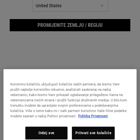
PROMIJENITE ZEMLJU / REGIJU
Koristimo kolačiće, uključujući kolačiće naših partnera, da bismo Vam
pružili najbolje korisničko iskustvo, analizirali saobraćaj na našoj
vebstranici, kako bismo Vam prikazali oglašavanje prilagođeno Vama na
vebstranicama trećih strana i pružili funkcije društvenih medija. U bilo kom
Crem
trenutku možete da upravljate svojim preferencama u podešavanjima
kolačića. Više o tome kako mi i naši partneri koristimo Vaše lične podatke
možete saznati u našoj Politici privatnosti.
Politika Privatnosti
Odbij sve
Prihvati sve kolačiće