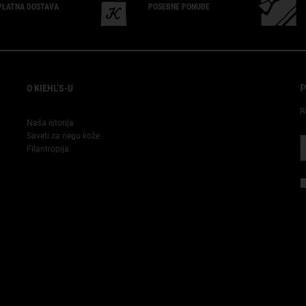
PLATNA
DOSTAVA
POSEBNE
PONUDE
O KIEHL’S-U
P
R
Naša istorija
Saveti za negu kože
Filantropija