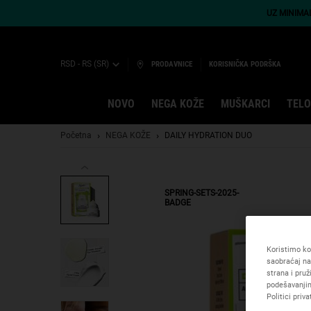
UZ MINIMA
RSD - RS (SR)
PRODAVNICE
KORISNIČKA PODRŠKA
NOVO
NEGA KOŽE
MUŠKARCI
TELO
Main content
Početna
NEGA KOŽE
DAILY HYDRATION DUO
SPRING-SETS-2025-
BADGE
Koristimo kol
saobraćaj na
strana i pru
podešavanjim
Politici priva