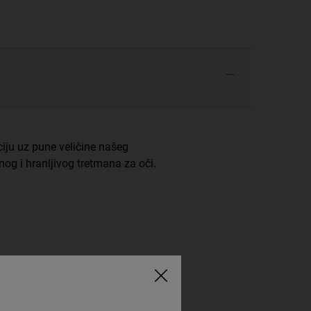
ciju uz pune veličine našeg
og i hranljivog tretmana za oči.