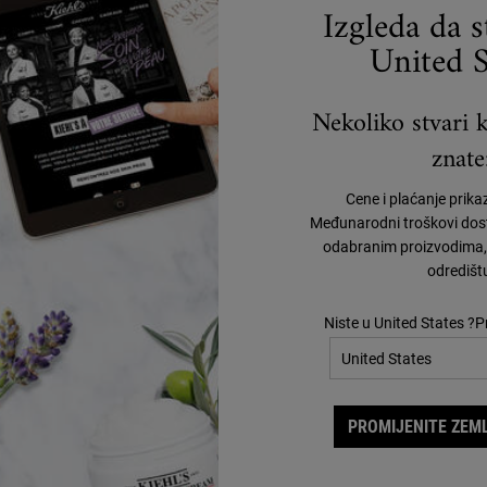
Izgleda da 
United S
Nekoliko stvari k
znate
Cene i plaćanje prika
Međunarodni troškovi dost
odabranim proizvodima, 
odredišt
Niste u United States ?P
PROMIJENITE ZEML