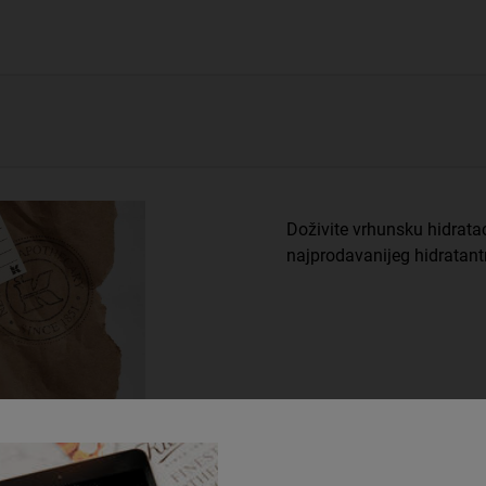
Doživite vrhunsku hidrata
najprodavanijeg hidratantn