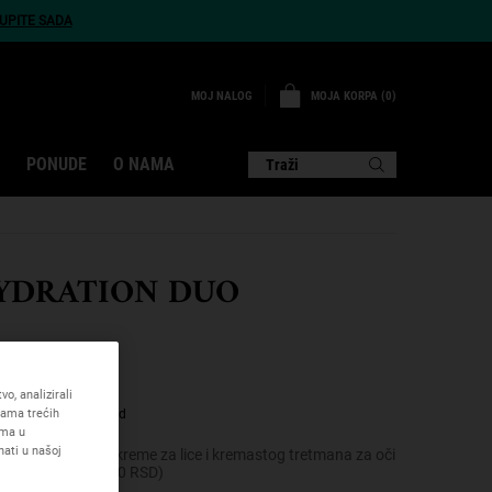
UPITE SADA
MOJA KORPA
0
MOJ NALOG
0 PROIZVOD
PONUDE
O NAMA
Traži
HYDRATION DUO
recenzija
o, analizirali
cama trećih
gledalo ovaj proizvod
ama u
ati u našoj
e najprodavanije kreme za lice i kremastog tretmana za oči
SD (vrednost 5100 RSD)