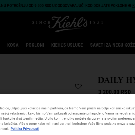
LNU POTROŠNJU OD 9.500 RSD UZ ODGOVARAJUĆI KOD DOBIJATE POKLONE 🎁
K
KOSA
POKLONI
KIEHL'S USLUGE
SAVETI ZA NEGU KOŽE
DAILY 
3 200,00 RSD
0 
ačiće, uključujući kolačiće naših partnera, da bismo Vam pružili najbolje korisničko iskustv
 našoj vebstranici, kako bismo Vam prikazali oglašavanje prilagođeno Vama na vebstrani
6 osoba nedavno je po
žili funkcije društvenih medija. U bilo kom trenutku možete da upravljate svojim preferenc
a kolačića. Više o tome kako mi i naši partneri koristimo Vaše lične podatke možete sazn
Hidratantni duo naš
tnosti.
Politika Privatnosti
od avokada. 3200 R