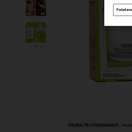
Podešava
PDP Pronadji odeljak prodavnice
PROBAJTE U PRODAVNICI!
Rezer