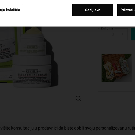
One size only
nja kolačića
Odbij sve
Prihvati
Količina
−
+
DAILY HYDRATION DUO - Povećajte 
višite konsultaciju u prodavnici da biste dobili svoju personalizovanu rut