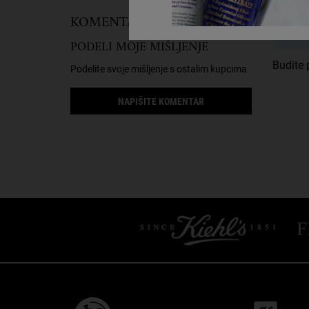
KOMENTARI KUPACA
PODELI MOJE MIŠLJENJE
Budite p
Podelite svoje mišljenje s ostalim kupcima
NAPIŠITE KOMENTAR
PDP Slot 1 Section