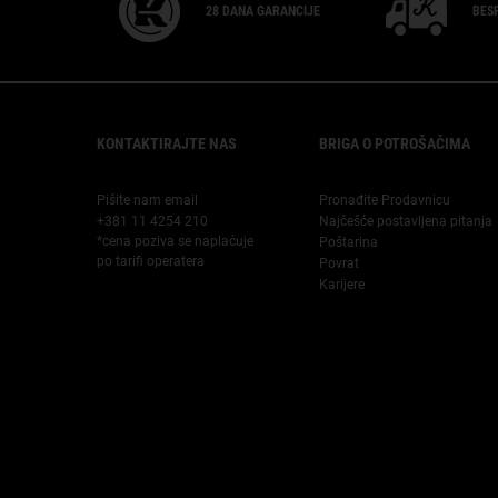
28 DANA
GARANCIJE
BES
Footer navigation
KONTAKTIRAJTE NAS
BRIGA O POTROŠAČIMA
Pišite nam email
Pronađite Prodavnicu
+381 11 4254 210
Najčešće postavljena pitanja
*cena poziva se naplaćuje
Poštarina
po tarifi operatera
Povrat
Karijere