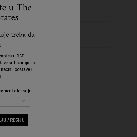
ste u The
tates
oje treba da
:
zani su u RSD.
ave se baziraju na
načinu dostave i
u.
romenite lokaciju
JU / REGIJU