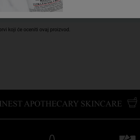
Trenutno nema recenzija.
rvi koji će oceniti ovaj proizvod.