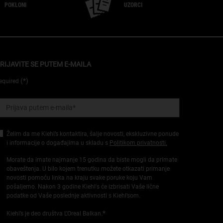
POKLONI
UZORCI
RIJAVITE SE PUTEM E-MAILA
(*)
equired
Prijava putem e-maila
*
Želim da me Kiehl’s kontaktira, šalje novosti, ekskluzivne ponude
i informacije o događajima u skladu s
Politikom privatnosti.
Morate da imate najmanje 15 godina da biste mogli da primate
obaveštenja. U bilo kojem trenutku možete otkazati primanje
novosti pomoću linka na kraju svake poruke koju Vam
pošaljemo. Nakon 3 godine Kiehl's će izbrisati Vaše lične
podatke od Vaše poslednje aktivnosti s Kiehl’som.
*
Kiehl’s je deo društva L’Oreal Balkan.