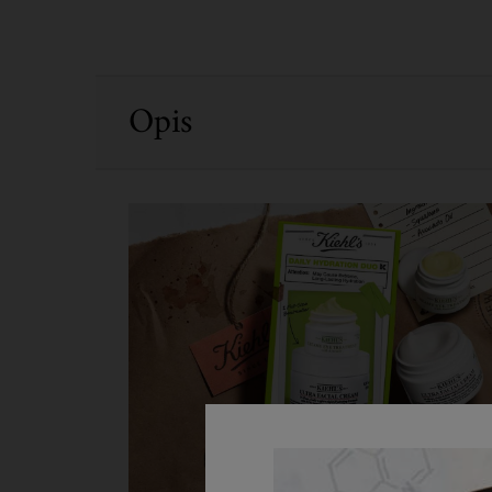
PDP Sections Accordion
Opis