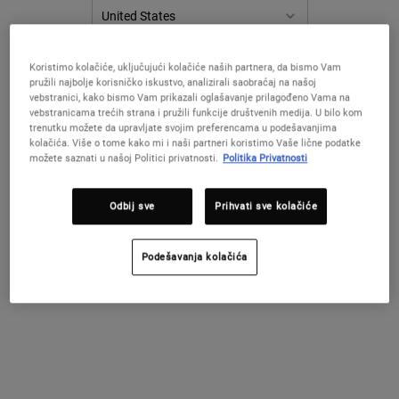
Koristimo kolačiće, uključujući kolačiće naših partnera, da bismo Vam
PROMIJENITE ZEMLJU / REGIJU
pružili najbolje korisničko iskustvo, analizirali saobraćaj na našoj
vebstranici, kako bismo Vam prikazali oglašavanje prilagođeno Vama na
vebstranicama trećih strana i pružili funkcije društvenih medija. U bilo kom
trenutku možete da upravljate svojim preferencama u podešavanjima
kolačića. Više o tome kako mi i naši partneri koristimo Vaše lične podatke
možete saznati u našoj Politici privatnosti.
Politika Privatnosti
Odbij sve
Prihvati sve kolačiće
Podešavanja kolačića
DAIL