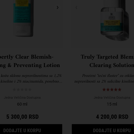
ertly Clear Blemish-
Truly Targeted Blem
ing & Preventing Lotion
Clearing Solutio
 kožu sklonu nepravilnostima sa 1,2%
Prozirni "tečni flaster" za otkla
e kiseline i 2% niacinamida, posebno
nepravilnosti sa 2% salicilne kiselin
isan za umirivanje nepravilnosti i
formulisan za vidljivo smanjenje v
sprečavanje pojave novih.
intenziteta boje i tragova bubul
Jedna Veličina Dostupna
Jedna Veličina Dostupna
60 ml
15 ml
5 300,00 RSD
4 200,00 RSD
NSING FOAMING FACE WASH
EXPERTLY CLEAR BLEMISH-TREATING & PREV
T
DODAJTE U KORPU
DODAJTE U KORPU