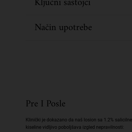
Ključni sastojci
Način upotrebe
Pre I Posle
Before and After
Klinički je dokazano da naš losion sa 1.2% salicilne
kiseline vidljivo poboljšava izgled nepravilnosti: