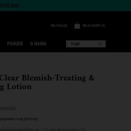
UPITE SADA
MOJA KORPA
0
MOJ NALOG
0 PROIZVOD
PONUDE
O NAMA
Traži
Clear Blemish-Treating &
g Lotion
recenzija
pogledalo ovaj proizvod
u nepravilnostima sa 1,2% salicilne kiseline i 2%