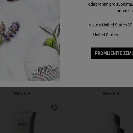
Lotion.
odabranim proizvodima, 
odredišt
Niste u United States ?P
PROMIJENITE ZEML
Upotpunite svoju rutinu
Otkrijte efikasne formule koje će unaprediti Vašu rutinu.
Korak 2
Korak 3