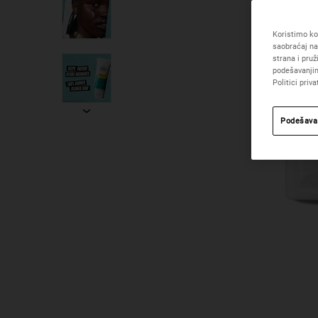
Koristimo kol
saobraćaj na
strana i pru
podešavanjim
Politici priva
Podešava