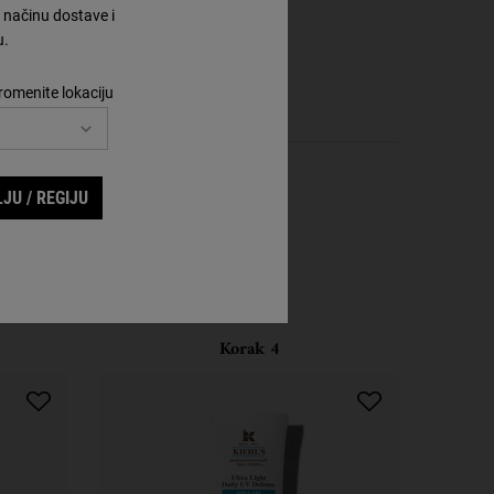
načinu dostave i
u.
romenite lokaciju
JU / REGIJU
Korak 4