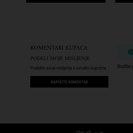
Informacije o bezbednosti
PDP Reviews
KOMENTARI KUPACA
PODELI MOJE MIŠLJENJE
Budite p
Podelite svoje mišljenje s ostalim kupcima
NAPIŠITE KOMENTAR