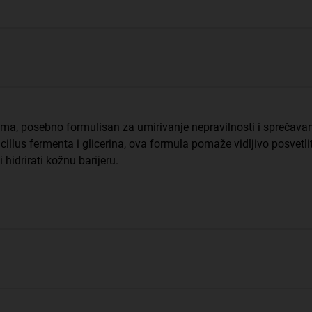
tima, posebno formulisan za umirivanje nepravilnosti i sprečav
cillus fermenta i glicerina, ova formula pomaže vidljivo posvetli
 i hidrirati kožnu barijeru.