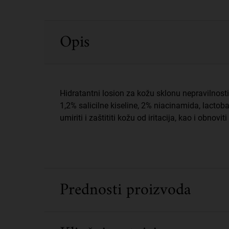
PDP Sections Accordion
Opis
Hidratantni losion za kožu sklonu nepravilnos
1,2% salicilne kiseline, 2% niacinamida, lactoba
umiriti i zaštititi kožu od iritacija, kao i obnoviti
Prednosti proizvoda