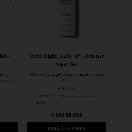
ish-
Ultra Light Daily UV Defense
n
Aqua Gel
njanje
Nekomedogena gel zaštita od sunca za masnu
e, posebno
kožu.
eličine,
jica.
Izaberite veličinu
5 500,00 RSD
ENTING LOTION
RULY TARGETED BLEMISH-CLEARING SOLUTION
ULTRA LIGHT DAILY UV
DODAJTE U KORPU