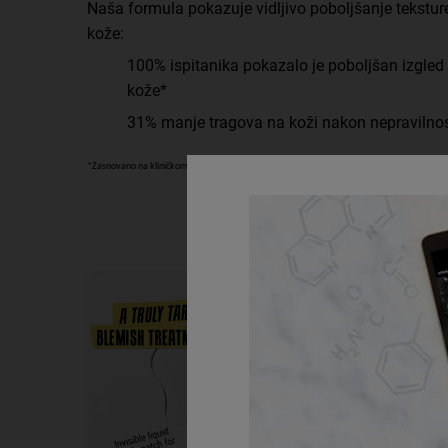
Naša formula pokazuje vidljivo poboljšanje tekstur
kože:
100% ispitanika pokazalo je poboljšan izgled
kože*
31% manje tragova na koži nakon nepravilnos
*Zasnovano na kliničkom istraživanju nakon 4 nedelje upotrebe (sa 75 osoba).
Acne Breakouts? Canceled