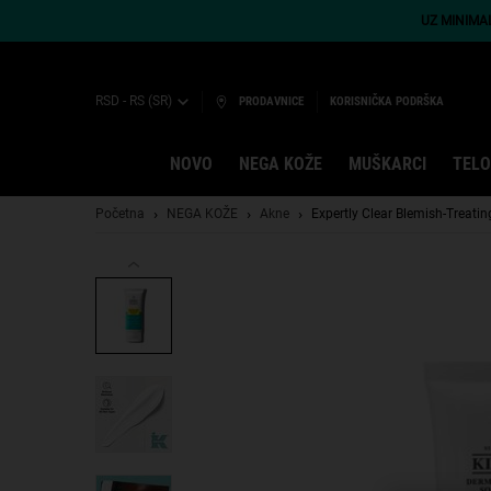
UZ MINIMA
RSD - RS (SR)
PRODAVNICE
KORISNIČKA PODRŠKA
NOVO
NEGA KOŽE
MUŠKARCI
TELO
Main content
Početna
NEGA KOŽE
Akne
Expertly Clear Blemish-Treatin