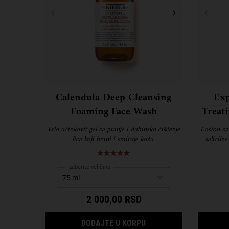
Calendula Deep Cleansing
Exp
Foaming Face Wash
Treat
Vrlo učinkovit gel za pranje i dubinsko čišćenje
Losion za
lica koji hrani i smiruje kožu.
saliciln
formul
Izaberite veličinu
2 000,00 RSD
CALENDULA DEEP CLEA
DODAJTE U KORPU