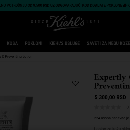
LNU POTROŠNJU OD 9.500 RSD UZ ODGOVARAJUĆI KOD DOBIJATE POKLONE 🎁
K
KOSA
POKLONI
KIEHL'S USLUGE
SAVETI ZA NEGU KOŽE
g & Preventing Lotion
Expertly 
Preventin
5 300,00 RSD
0 
224 osoba nedavno je 
Losion za kožu sklon