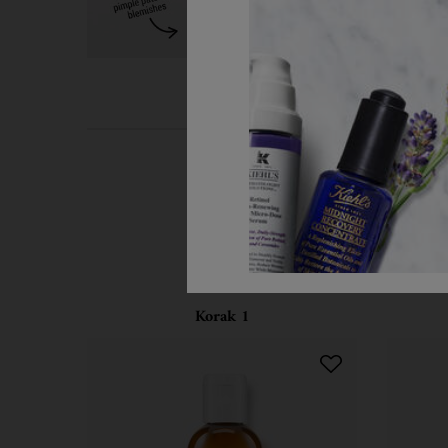
PDP Routine Section
Korak 1