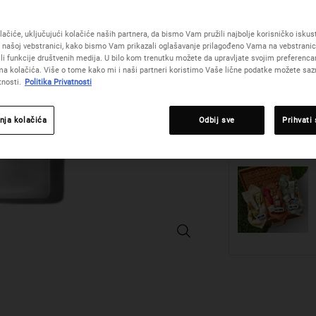
niacinamida, posebn
pojave novih.
ačiće, uključujući kolačiće naših partnera, da bismo Vam pružili najbolje korisničko iskustv
One veličina only
 našoj vebstranici, kako bismo Vam prikazali oglašavanje prilagođeno Vama na vebstrani
žili funkcije društvenih medija. U bilo kom trenutku možete da upravljate svojim preferenc
a kolačića. Više o tome kako mi i naši partneri koristimo Vaše lične podatke možete sazn
tnosti.
Politika Privatnosti
Količina
nja kolačića
Odbij sve
Prihvati
−
+
Expertly Clear Blemish-Treating & P