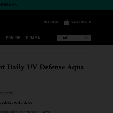
UPITE SADA
MOJA KORPA
0
MOJ NALOG
0 PROIZVOD
PONUDE
O NAMA
Traži
ght Daily UV Defense Aqua
recenzija
pogledalo ovaj proizvod
aštita od sunca za masnu kožu.