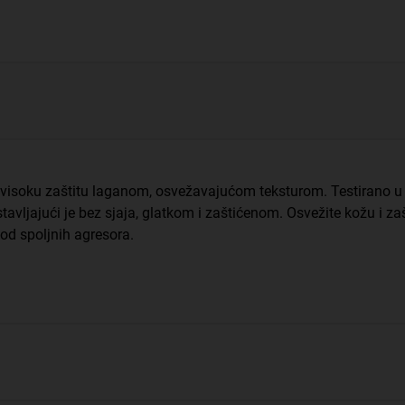
isoku zaštitu laganom, osvežavajućom teksturom. Testirano u
ostavljajući je bez sjaja, glatkom i zaštićenom. Osvežite kožu i
od spoljnih agresora.