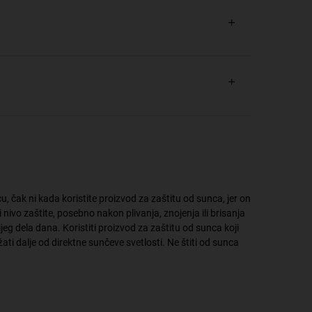
, čak ni kada koristite proizvod za zaštitu od sunca, jer on
ivo zaštite, posebno nakon plivanja, znojenja ili brisanja
g dela dana. Koristiti proizvod za zaštitu od sunca koji
ati dalje od direktne sunčeve svetlosti. Ne štiti od sunca