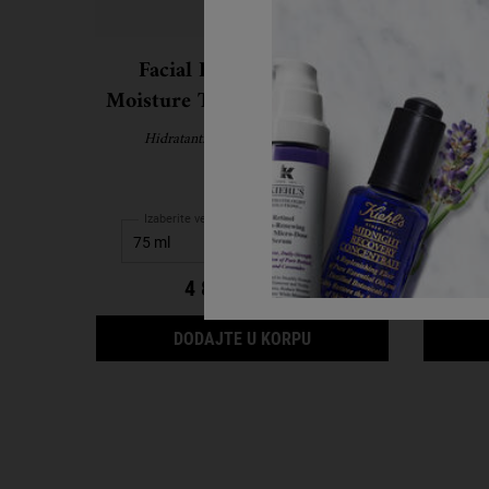
Facial Fuel Energizing
Cucumb
Moisture Treatment for Men
Hidratantna krema za muškarce.
Nežan t
Izaberite veličinu
Iza
4 800,00 RSD
FACIAL FUEL ENERGIZI
DODAJTE U KORPU
PDP Reviews