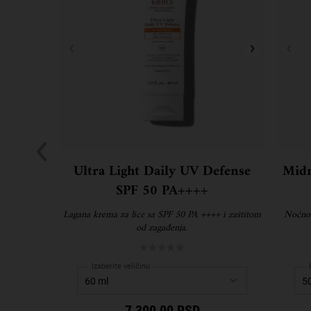
Ultra Light Daily UV Defense
Midn
SPF 50 PA++++
Lagana krema za lice sa SPF 50 PA ++++ i zaštitom
Noćno u
od zagađenja.
Izaberite veličinu
7 300,00 RSD