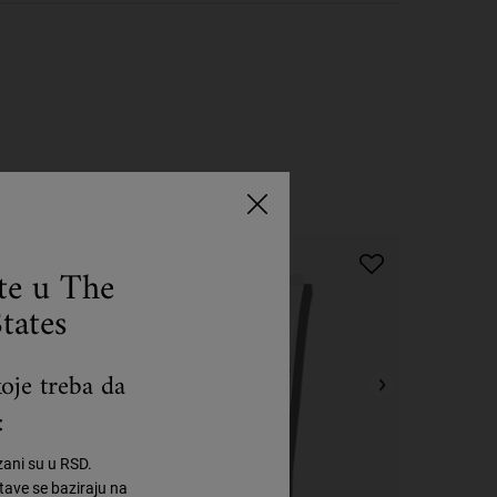
Korak 4
ste u The
tates
oje treba da
:
zani su u RSD.
ave se baziraju na