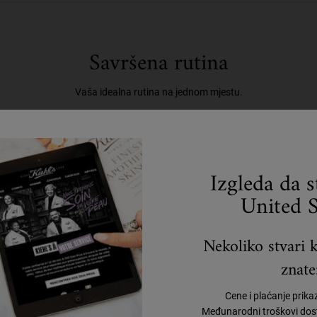
Savršena rutina
Vaša idealna rutina na jednom mjestu.
Korak 2
Korak 3
Izgleda da 
United S
Nekoliko stvari k
znate
Cene i plaćanje prika
Međunarodni troškovi dost