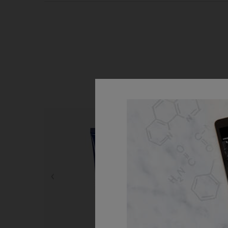
PDP Routine Section
Korak 1