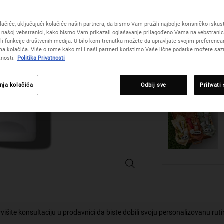
Odaberite veličina:
30 
ačiće, uključujući kolačiće naših partnera, da bismo Vam pružili najbolje korisničko iskustv
5 500,0
O
,
 našoj vebstranici, kako bismo Vam prikazali oglašavanje prilagođeno Vama na vebstrani
(18 333,33 RS
žili funkcije društvenih medija. U bilo kom trenutku možete da upravljate svojim preferenc
a kolačića. Više o tome kako mi i naši partneri koristimo Vaše lične podatke možete sazn
tnosti.
Politika Privatnosti
Količina
−
+
nja kolačića
Odbij sve
Prihvati
Ultra Light Daily UV Defense Aqua G
višite konsultaciju u prodavnici da biste dobili svoju personalizovanu rut