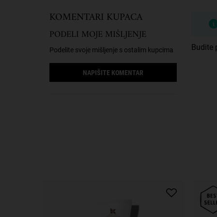
KOMENTARI KUPACA
PODELI MOJE MIŠLJENJE
Budite p
Podelite svoje mišljenje s ostalim kupcima
NAPIŠITE KOMENTAR
Informacije o bezbednosti
PDP Slot 1 Section