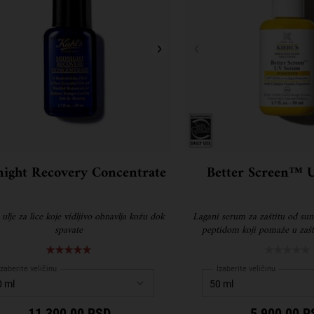
ight Recovery Concentrate
Better Screen™ 
lje za lice koje vidljivo obnavlja kožu dok
Lagani serum za zaštitu od sun
spavate
peptidom koji pomaže u zašti
izazvanih suncem i vidljivoj kor
starenja.
Izaberite veličinu
Izaberite veličinu
11 300,00 RSD
5 900,00 R