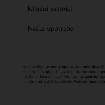
Ključni sastojci
Način upotrebe
Preterano izlaganje suncu je opasno. Bebe i malu decu držit
ne pruža 100% zaštitu. Proizvod nanesite neposredno pre i
peškirom. Decu dobro zaštitite od sunca, upotrebom kape
pruža dovoljnu daštitu vašoj koži. Proizvod nanosite čest