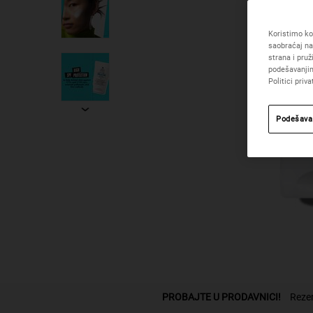
Koristimo kol
saobraćaj na
strana i pru
podešavanjim
Politici priva
Podešava
PDP Pronadji odeljak prodavnice
PROBAJTE U PRODAVNICI!
Rezer