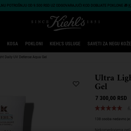
LNU POTROŠNJU OD 9.500 RSD UZ ODGOVARAJUĆI KOD DOBIJATE POKLONE 🎁
K
KOSA
POKLONI
KIEHL'S USLUGE
SAVETI ZA NEGU KOŽE
ight Daily UV Defense Aqua Gel
Ultra Li
Gel
7 300,00 RSD
4 
138 osoba nedavno je 
Nekomedogena gel z