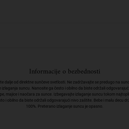
Informacije o bezbednosti
e dalje od direktne sunčeve svetlosti. Ne zadržavajte se predugo na suncu
zlaganja suncu. Nanosite ga često i obilno da biste održali odgovarajući n
, majice i naočara za sunce. Izbegavajte izlaganje suncu tokom najtoplije
o i obilno da biste održali odgovarajući nivo zaštite. Bebe i malu decu drž
100%. Preterano izlaganje suncu je opasno.