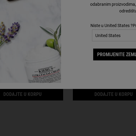
odabranim proizvodima, 
odredišt
er Herbal Alcohol-Free
Midnight Recover
Toner
Concentrate
Niste u United States ?P
onik za lice bez alkohola za suvu i
Noćno ulje za lice koje vidljivo obn
osetljivu kožu.
dok spavate
PROMIJENITE ZEML
berite veličinu
Izaberite veličinu
3 700,00 RSD
11 300,00 RSD
NG MOISTURE TREATMENT FOR MEN
CUCUMBER HERBAL ALCOHOL-FREE TONER
M
DODAJTE U KORPU
DODAJTE U KORPU