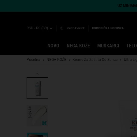
UZ MINIMA
RSD - RS (SR)
PRODAVNICE
KORISNIČKA PODRŠKA
NOVO
NEGA KOŽE
MUŠKARCI
TELO
Main content
Početna
NEGA KOŽE
Kreme Za Zaštitu Od Sunca
Ultra L