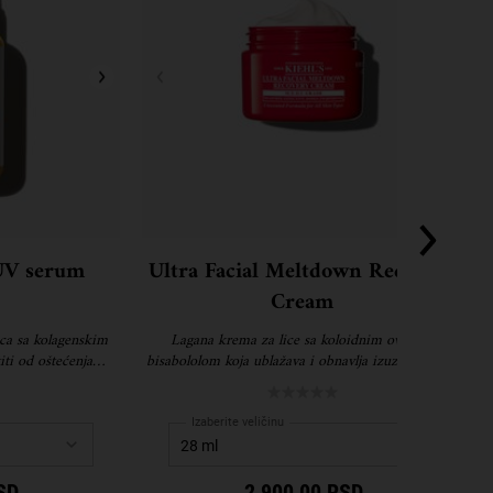
UV serum
Ultra Facial Meltdown Recovery
Cream
ca sa kolagenskim
Lagana krema za lice sa koloidnim ovsom i
ti od oštećenja
bisabololom koja ublažava i obnavlja izuzetno suvu,
ekciji ranih znakova
osetljivu kožu.
Izaberite veličinu
SD
2 900,00 RSD