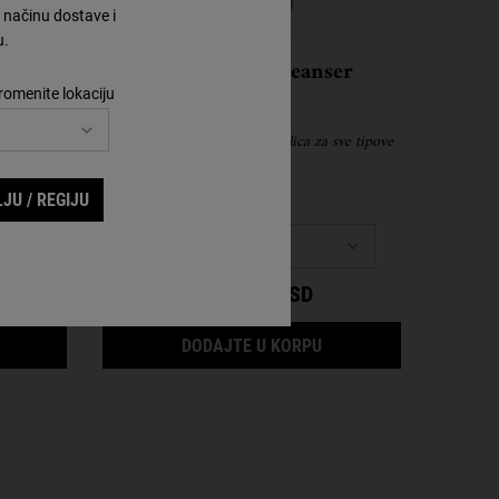
načinu dostave i
u.
y
Ultra Facial Cleanser
romenite lokaciju
avlja kožu
Nežan penasti gel za čićenje lica za sve tipove
kože
JU / REGIJU
Izaberite veličinu
3 200,00 RSD
IDNIGHT RECOVERY CONCENTRATE
ULTRA FACIAL CLEANS
DODAJTE U KORPU