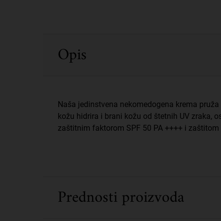
PDP Sections Accordion
Opis
Naša jedinstvena nekomedogena krema pruža v
kožu hidrira i brani kožu od štetnih UV zraka, 
zaštitnim faktorom SPF 50 PA ++++ i zaštitom 
Prednosti proizvoda