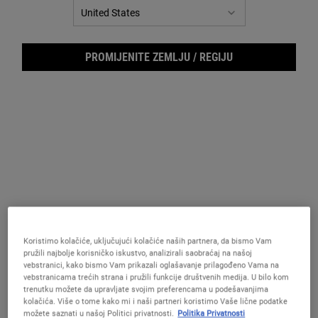
PROMIJENITE ZEMLJU / REGIJU
Dail
Koristimo kolačiće, uključujući kolačiće naših partnera, da bismo Vam
pružili najbolje korisničko iskustvo, analizirali saobraćaj na našoj
vebstranici, kako bismo Vam prikazali oglašavanje prilagođeno Vama na
vebstranicama trećih strana i pružili funkcije društvenih medija. U bilo kom
trenutku možete da upravljate svojim preferencama u podešavanjima
Nežan, dvofazni tonik za teksturu i obnovu kože.
kolačića. Više o tome kako mi i naši partneri koristimo Vaše lične podatke
možete saznati u našoj Politici privatnosti.
Politika Privatnosti
One veličina only